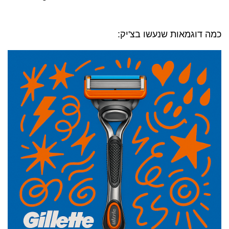
כמה דוגמאות שנעשו בצ'יק: