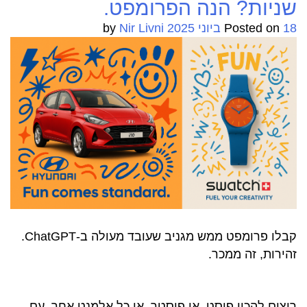
שניות? הנה הפרומפט.
אופנה
18 ביוני 2025
Posted on
by
Nir Livni
בינלאומית
בעיני
ChatGPT?
הנה
הפרופמט
ואפשר
גם
להנפיש.
קבלו פרומפט ממש מגניב שעובד מעולה ב-ChatGPT.
זהירות, זה ממכר.
רוצים להכין פוסט, או פוסטר, או כל אלמנט אחר, עם