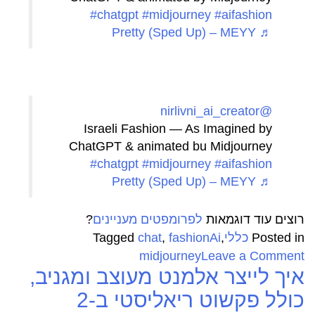
#chatgpt
#midjourney
#aifashion
♬ Pretty (Sped Up) – MEYY
@nirlivni_ai_creator
Israeli Fashion — As Imagined by
ChatGPT & animated bu Midjourney
#chatgpt
#midjourney
#aifashion
♬ Pretty (Sped Up) – MEYY
רוצים עוד דוגמאות
לפרומפטים מעניינים
?
Posted in
כללי
,
fashionAi
,
chat
Tagged
on
midjourney
Leave a Comment
איך לייצר אלמנט מעוצב ומגניב,
מהמם!
איך
כולל פקשוט ריאליסטי ב-2
נראית