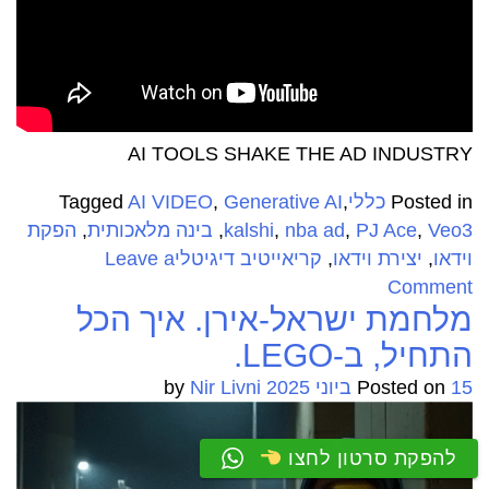
AI TOOLS SHAKE THE AD INDUSTRY
Posted in
כללי
,
Generative AI
,
AI VIDEO
Tagged
Veo3
,
PJ Ace
,
nba ad
,
kalshi
,
בינה מלאכותית
,
הפקת
וידאו
,
יצירת וידאו
,
קריאייטיב דיגיטלי
Leave a
on
Comment
מלחמת ישראל-אירן. איך הכל
ראיתם
את
התחיל, ב-LEGO.
הפרסומת
15 ביוני 2025
Posted on
by
Nir Livni
שנוצרה
במלואה
ב-
להפקת סרטון לחצו
AI